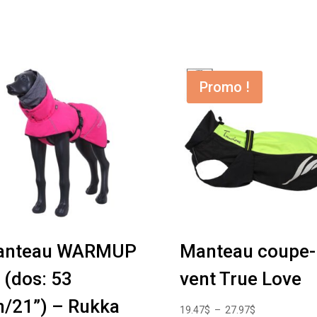
Promo !
anteau WARMUP
Manteau coupe-
 (dos: 53
vent True Love
/21”) – Rukka
Plage
19.47
$
–
27.97
$