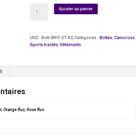
quantité
Ajouter au panier
de
Bottines
Mushers
-
UGS :
Bott-MHT-ST-XG
Catégories :
Bottes
,
Canicross 
MHT
Sports tractés
,
Vêtements
-
Simple
tissu
-
0)
X-
Grand
ntaires
r, Orange fluo, Rose fluo