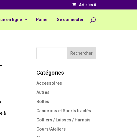
Articles 0
ue en ligne
Panier
Se connecter
–
Catégories
Accessoires
Autres
Bottes
s.
Canicross et Sports tractés
e à
Colliers / Laisses / Harnais
Cours/Ateliers