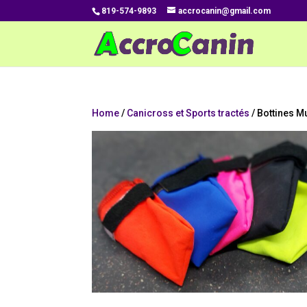
819-574-9893
accrocanin@gmail.com
Home
/
Canicross et Sports tractés
/ Bottines M