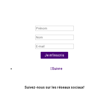
rabais de la boutique ou encore pour des
informations générales dans le monde canin.
Bravo! Abonnement réussi!
Je m'inscris
Suivre
Suivez-nous sur les réseaux sociaux!