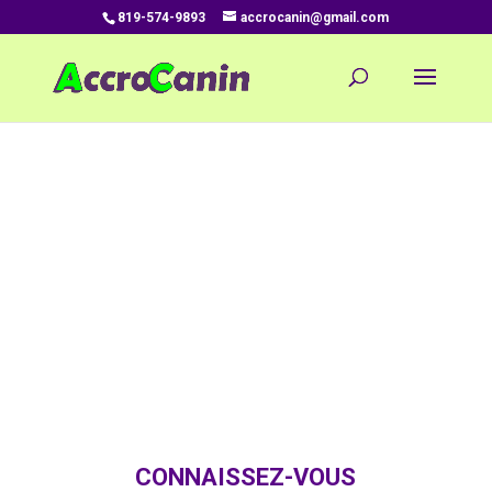
819-574-9893
accrocanin@gmail.com
Intensité !
AccroCanin…
Afin d’offrir ce qu’il y a de mieux!
CONNAISSEZ-VOUS