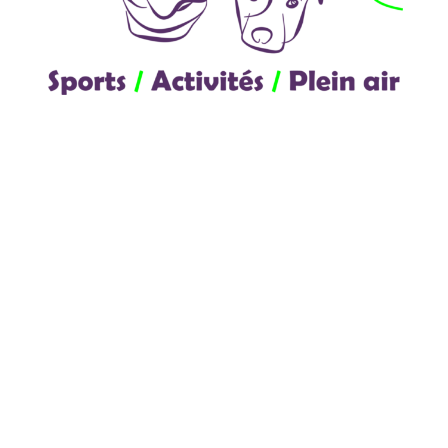
565, rue King Est,
Suite 400
Sherbrooke (Québec)
J1G 1B6
819-574-9893
accrocanin@gmail.com