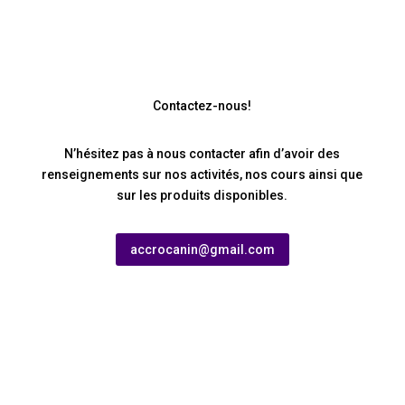
Contactez-nous!
N’hésitez pas à nous contacter afin d’avoir des
renseignements sur nos activités, nos cours ainsi que
sur les produits disponibles.
accrocanin@gmail.com
Inscription à l'infolettre
d'AccroCanin
Inscrivez-vous à notre infolettre afin de ne pas
manquer les inscriptions aux nouveaux cours, les