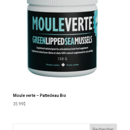
Moule verte – Pattedeau Bio
35.99
$