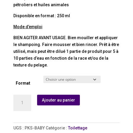
pétroliers et huiles animales
Disponible en format : 250 ml
Mode d’emploi
BIEN AGITER AVANT USAGE. Bien mouiller et appliquer
le shampoing. Faire mousser et bien rincer. Prêt à être
utilisé, mais peut être dilué 1 partie de produit pour 5 à
10 parties d’eau en fonction de la race et/ou de la
texture du pelage.
Format
quantité
Ajouter au panier
de
BABY
SECRET
-
UGS :
PKS-BABY
Catégorie :
Toilettage
Shampoing