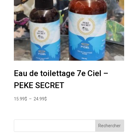
Eau de toilettage 7e Ciel –
PEKE SECRET
Plage
15.99
$
–
24.99
$
de
prix :
15.99$
à
24.99$