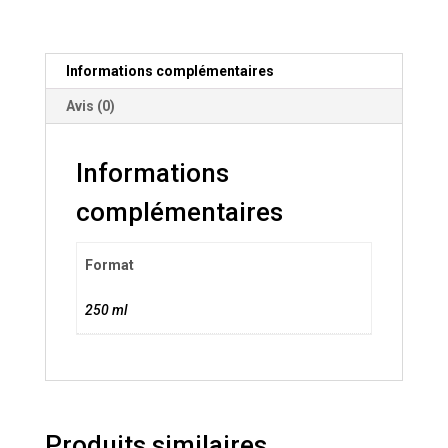
naturel
-
PEKE
Informations complémentaires
SECRET
Avis (0)
Informations
complémentaires
Format
250 ml
Produits similaires