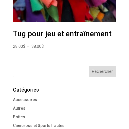
Tug pour jeu et entraînement
Plage
28.00
$
–
38.00
$
de
prix :
28.00$
à
38.00$
Catégories
Accessoires
Autres
Bottes
Canicross et Sports tractés