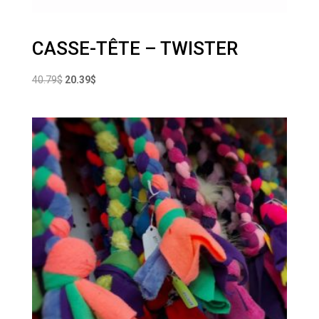
CASSE-TÊTE – TWISTER
Le
Le
40.79
$
20.39
$
prix
prix
initial
actuel
était :
est :
40.79$.
20.39$.