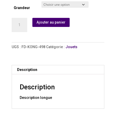
Grandeur
quantité
Ajouter au panier
de
Balle
Kong
Reflex
UGS :
FD-KONG-498
Catégorie :
Jouets
Description
Description
Description longue