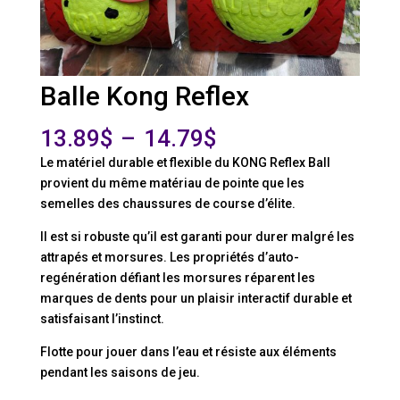
Balle Kong Reflex
Plage
13.89
$
–
14.79
$
de
Le matériel durable et flexible du KONG Reflex Ball
prix :
provient du même matériau de pointe que les
13.89$
semelles des chaussures de course d’élite.
à
14.79$
Il est si robuste qu’il est garanti pour durer malgré les
attrapés et morsures. Les propriétés d’auto-
regénération défiant les morsures réparent les
marques de dents pour un plaisir interactif durable et
satisfaisant l’instinct.
Flotte pour jouer dans l’eau et résiste aux éléments
pendant les saisons de jeu.