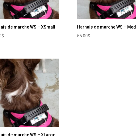
ais de marche WS – XSmall
Harnais de marche WS – Me
0
$
55.00
$
ais de marche WS – XLarge