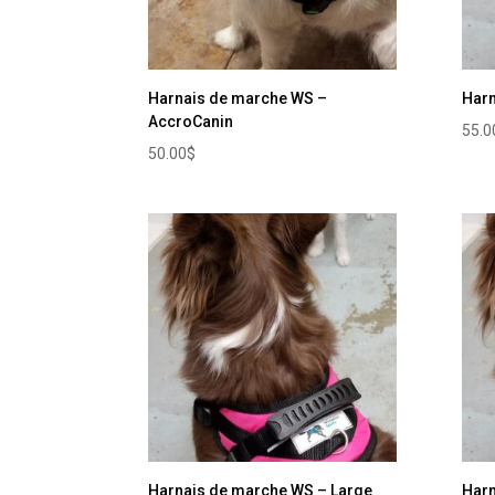
Harnais de marche WS –
Harn
AccroCanin
55.0
50.00
$
Harnais de marche WS – Large
Harn